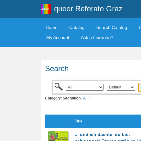
queer Referate Graz
Home
Catalog
Search Catalog
My Account
Ask a Librarian?
Search
Category:
Sachbuch
[
All
]
Title
... und ich dachte, du bist