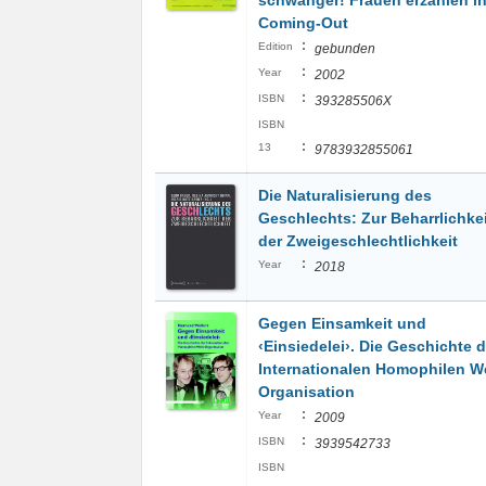
schwanger! Frauen erzählen ih
Coming-Out
:
Edition
gebunden
:
Year
2002
:
ISBN
393285506X
ISBN
:
13
9783932855061
Die Naturalisierung des
Geschlechts: Zur Beharrlichkei
der Zweigeschlechtlichkeit
:
Year
2018
Gegen Einsamkeit und
‹Einsiedelei›. Die Geschichte d
Internationalen Homophilen We
Organisation
:
Year
2009
:
ISBN
3939542733
ISBN