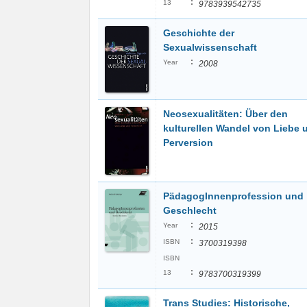
:
13
9783939542735
Geschichte der
Sexualwissenschaft
:
Year
2008
Neosexualitäten: Über den
kulturellen Wandel von Liebe 
Perversion
PädagogInnenprofession und
Geschlecht
:
Year
2015
:
ISBN
3700319398
ISBN
:
13
9783700319399
Trans Studies: Historische,