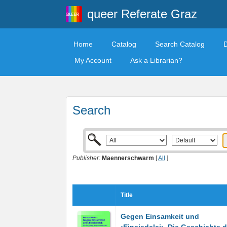
queer Referate Graz
Home
Catalog
Search Catalog
My Account
Ask a Librarian?
Search
Publisher:
Maennerschwarm
[
All
]
Title
Gegen Einsamkeit und