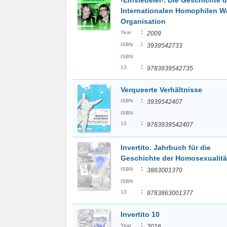
‹Einsiedelei›. Die Geschichte d
Internationalen Homophilen We
Organisation
:
Year
2009
:
ISBN
3939542733
ISBN
:
13
9783939542735
Verqueerte Verhältnisse
:
ISBN
3939542407
ISBN
:
13
9783939542407
Invertito. Jahrbuch für die
Geschichte der Homosexualitä
:
ISBN
3863001370
ISBN
:
13
9783863001377
Invertito 10
:
Year
2016