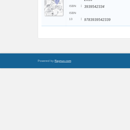
:
ISBN
3939542334
ISBN
:
13
9783939542339
Powered by
Raynux.com