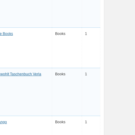
e Books
Books
1
wohlt Taschenbuch Verla
Books
1
ango
Books
1