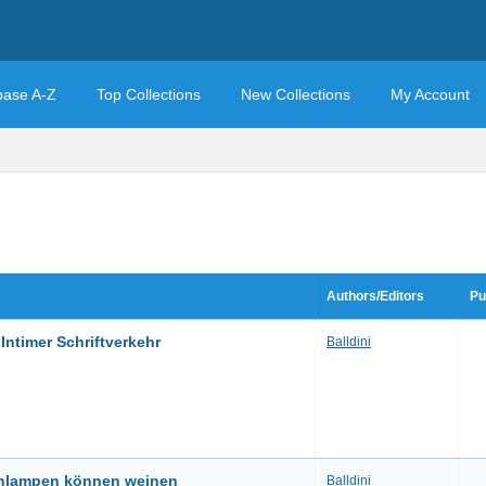
base A-Z
Top Collections
New Collections
My Account
Authors/Editors
Pu
Intimer Schriftverkehr
Balldini
Schlampen können weinen
Balldini