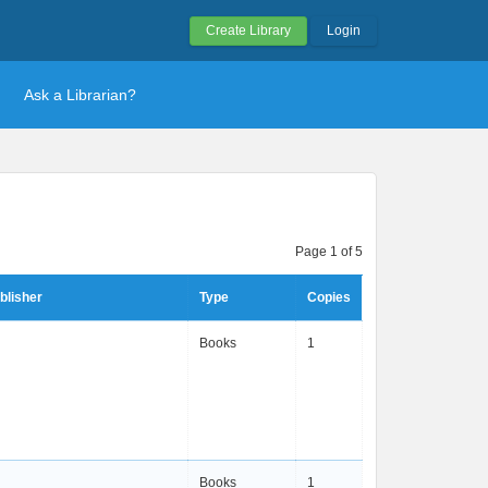
Create Library
Login
Ask a Librarian?
Page 1 of 5
blisher
Type
Copies
Books
1
Books
1