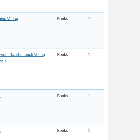
bino Verlag
Books
1
wohlt Taschenbuch Verlag
Books
1
mbH
a
Books
1
a
Books
1