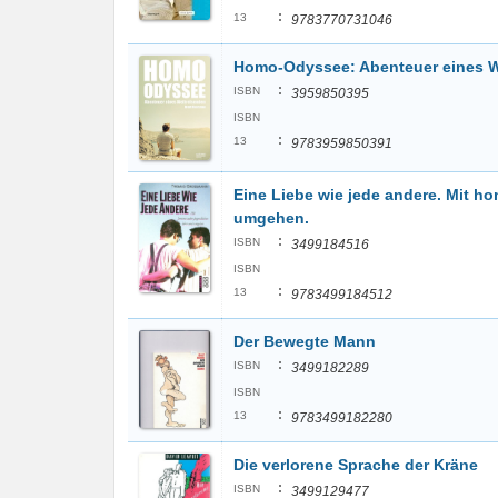
:
13
9783770731046
Homo-Odyssee: Abenteuer eines W
:
ISBN
3959850395
ISBN
:
13
9783959850391
Eine Liebe wie jede andere. Mit 
umgehen.
:
ISBN
3499184516
ISBN
:
13
9783499184512
Der Bewegte Mann
:
ISBN
3499182289
ISBN
:
13
9783499182280
Die verlorene Sprache der Kräne
:
ISBN
3499129477