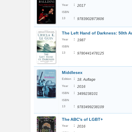
:
Year
2017
ISBN
:
13
9783902873606
The Left Hand of Darkness: 50th A
:
Year
1987
ISBN
:
13
9780441478125
Middlesex
:
Edition
18. Auflage
:
Year
2016
:
ISBN
3499238101
ISBN
:
13
9783499238109
The ABC's of LGBT+
:
Year
2016