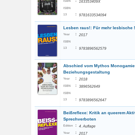
:
ISBN
163353409X
ISBN
:
13
9781633534094
Lesben raus!: Für mehr lesbische 
:
Year
2017
ISBN
:
13
9783896562579
Abschied vom Mythos Monogamie:
Beziehungsgestaltung
:
Year
2018
:
ISBN
3896562649
ISBN
:
13
9783896562647
Beißreflexe: Kritik an queerem Akt
Sprechverboten
:
Edition
4. Auflage
:
Year
2017