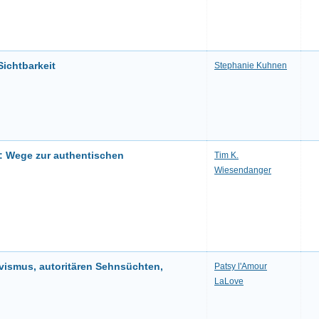
Sichtbarkeit
Stephanie Kuhnen
 Wege zur authentischen
Tim K.
Wiesendanger
ivismus, autoritären Sehnsüchten,
Patsy l'Amour
LaLove