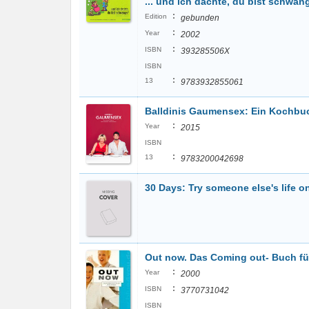
... und ich dachte, du bist schwan
:
Edition
gebunden
:
Year
2002
:
ISBN
393285506X
ISBN
:
13
9783932855061
Balldinis Gaumensex: Ein Kochbuc
:
Year
2015
ISBN
:
13
9783200042698
30 Days: Try someone else's life on
Out now. Das Coming out- Buch für
:
Year
2000
:
ISBN
3770731042
ISBN