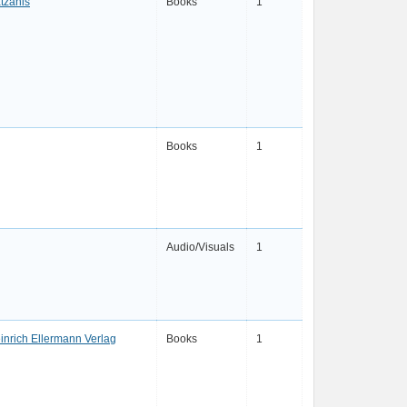
tzanis
Books
1
Books
1
Audio/Visuals
1
inrich Ellermann Verlag
Books
1