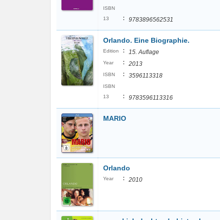
ISBN
:
13
9783896562531
Orlando. Eine Biographie.
:
Edition
15. Auflage
:
Year
2013
:
ISBN
3596113318
ISBN
:
13
9783596113316
MARIO
Orlando
:
Year
2010