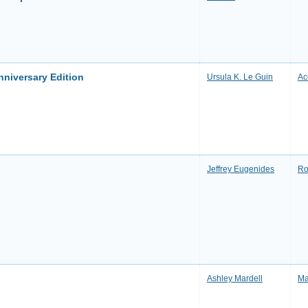
nniversary Edition
Ursula K. Le Guin
Ac
Jeffrey Eugenides
Ro
Ashley Mardell
M