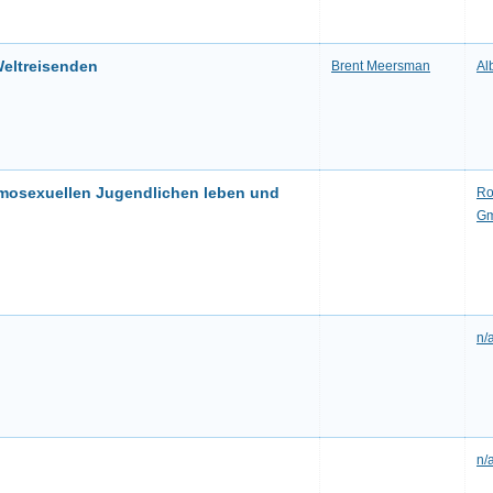
eltreisenden
Brent Meersman
Al
homosexuellen Jugendlichen leben und
Ro
G
n/
n/