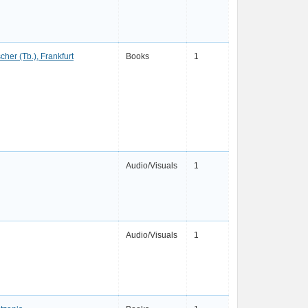
scher (Tb.), Frankfurt
Books
1
Audio/Visuals
1
Audio/Visuals
1