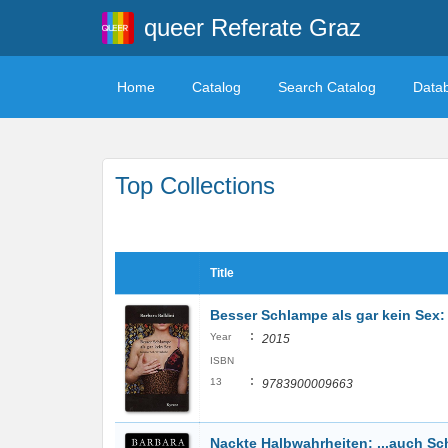
queer Referate Graz
Home
Catalog
Search Catalog
Data
Top Collections
Title
Besser Schlampe als gar kein Sex: 
:
Year
2015
ISBN
:
13
9783900009663
Nackte Halbwahrheiten: ...auch 