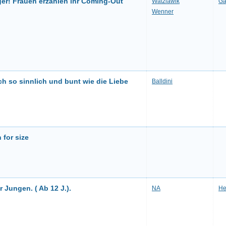
ger! Frauen erzählen ihr Coming-Out
Watzlawik
Ga
Wenner
h so sinnlich und bunt wie die Liebe
Balldini
 for size
 Jungen. ( Ab 12 J.).
NA
He